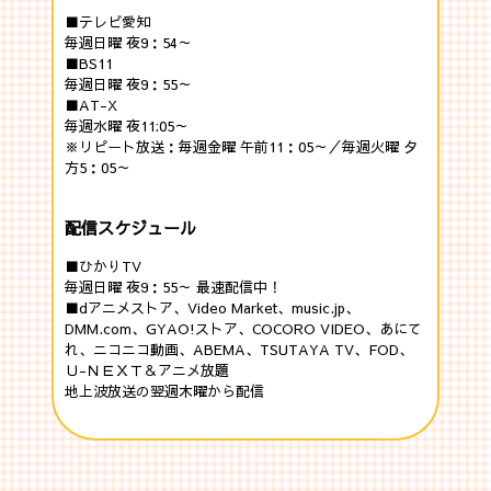
■テレビ愛知
毎週日曜 夜9：54～
■BS11
毎週日曜 夜9：55～
■AT-X
毎週水曜 夜11:05～
※リピート放送：毎週金曜 午前11：05～／毎週火曜 夕
方5：05～
配信スケジュール
■ひかりTV
毎週日曜 夜9：55～ 最速配信中！
■dアニメストア、Video Market、music.jp、
DMM.com、GYAO!ストア、COCORO VIDEO、あにて
れ、ニコニコ動画、ABEMA、TSUTAYA TV、FOD、
Ｕ-ＮＥＸＴ＆アニメ放題
地上波放送の翌週木曜から配信