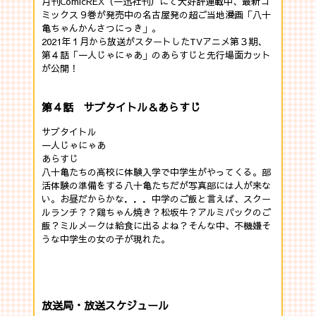
月刊ComicREX（一迅社刊）にて大好評連載中、最新コ
ミックス９巻が発売中の名古屋発の超ご当地漫画「八十
亀ちゃんかんさつにっき」。
2021年１月から放送がスタートしたTVアニメ第３期、
第４話「一人じゃにゃあ」のあらすじと先行場面カット
が公開！
第４話 サブタイトル＆あらすじ
サブタイトル
一人じゃにゃあ
あらすじ
八十亀たちの高校に体験入学で中学生がやってくる。部
活体験の準備をする八十亀たちだが写真部には人が来な
い。お昼だからかな．．．中学のご飯と言えば、スクー
ルランチ？？鶏ちゃん焼き？松坂牛？アルミパックのご
飯？ミルメークは給食に出るよね？そんな中、不機嫌そ
うな中学生の女の子が現れた。
放送局・放送スケジュール