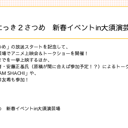
っき２さつめ 新春イベントin大須演
つめ」の放送スタートを記念して、
芸場でアニメ上映会＆トークショーを開催！
までを一挙上映するほか、
者・安藤正基氏（原稿が間に合えば参加予定！？）によるトー
 SHACHI」や、
井友希も参加！
 新春イベントin大須演芸場