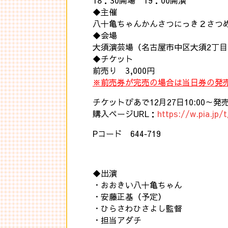
18：30開場 19：00開演
◆主催
八十亀ちゃんかんさつにっき２さつめ
◆会場
大須演芸場（名古屋市中区大須2丁目1
◆チケット
前売り 3,000円
※前売券が完売の場合は当日券の発
チケットぴあで12月27日10:00～発
購入ページURL：
https://w.pia.jp
Pコード 644‐719
◆出演
・おおきい八十亀ちゃん
・安藤正基（予定）
・ひらさわひさよし監督
・担当アダチ