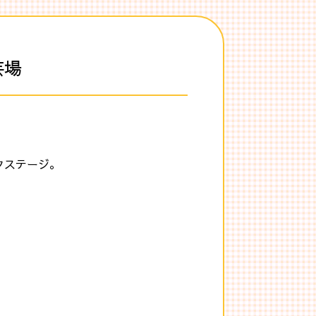
芸場
クステージ。