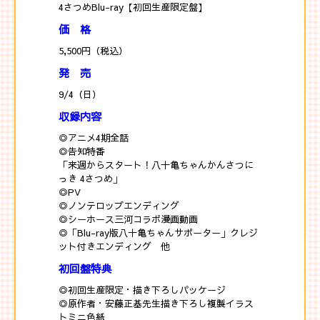
4さつめBlu-ray【初回生産限定盤】
価 格
5,500円（税込）
発 売
9/4（日）
収録内容
◎アニメ4期全話
◎告知特番
「来週からスタート！八十亀ちゃんかんさつに
っき 4さつめ」
◎PV
◎ノンテロップエンディング
◎シーホース三河コラボ漫画動画
◎「Blu-ray版八十亀ちゃんサポーター」クレジ
ット付きエンディング 他
初回盤特典
◎初回生産限定・描き下ろしパッケージ
◎原作者・安藤正基先生描き下ろし複製イラス
トミニ色紙