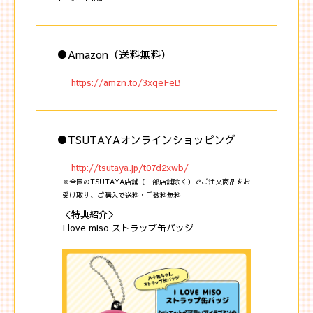
●Amazon（送料無料）
https://amzn.to/3xqeFeB
●TSUTAYAオンラインショッピング
http://tsutaya.jp/t07d2xwb/
※全国のTSUTAYA店舗（一部店舗除く）でご注文商品をお
受け取り、ご購入で送料・手数料無料
＜特典紹介＞
I love miso ストラップ缶バッジ